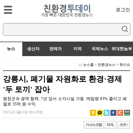
로그인
뉴스
생산자
판매자
지역
국제뉴스
위대한농부
뉴스홈
>
친환경뉴스
>
핫이슈
강릉시, 폐기물 자원화로 환경·경제
'두 토끼' 잡아
평창군과 광역 협력, 7년 앞서 소각시설 가동. 매립량 83% 줄이고 폐
열로 35억 원 수익.
2025년11월13일 08시39분
기사스크랩
작게 -
크게 +