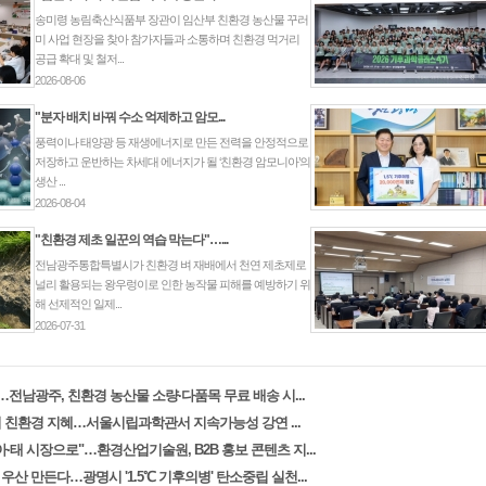
송미령 농림축산식품부 장관이 임산부 친환경 농산물 꾸러
미 사업 현장을 찾아 참가자들과 소통하며 친환경 먹거리
공급 확대 및 철저...
2026-08-06
"분자 배치 바꿔 수소 억제하고 암모...
풍력이나 태양광 등 재생에너지로 만든 전력을 안정적으로
저장하고 운반하는 차세대 에너지가 될 ‘친환경 암모니아’의
생산 ...
2026-08-04
"친환경 제초 일꾼의 역습 막는다"…...
전남광주통합특별시가 친환경 벼 재배에서 천연 제초제로
널리 활용되는 왕우렁이로 인한 농작물 피해를 예방하기 위
해 선제적인 일제...
2026-07-31
…전남광주, 친환경 농산물 소량·다품목 무료 배송 시...
 친환경 지혜…서울시립과학관서 지속가능성 강연 ...
·태 시장으로"…환경산업기술원, B2B 홍보 콘텐츠 지...
산 만든다…광명시 '1.5℃ 기후의병' 탄소중립 실천...