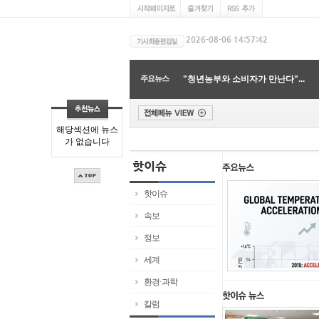
'지구온난화 속도 가빠졌다'…...
주요뉴스
"청년농부와 소비자가 만난다"...
"임산부와 아이 안심 먹거리 ...
지구 표면의 70%를 품은 바닷물...
글리포세이트, 토양 생물다양...
해당섹션에 뉴스
"고래 똥부터 산불 드론까지"...
가 없습니다
"분자 배치 바꿔 수소 억제하...
"시민이 지키는 지구"…광명시...
환경오염의 주범인 혼합 플라...
'식단만 바꿔도 기후위기 막는...
핫이슈
'지구온난화 속도 가빠졌다'…...
속보
정보
세계
환경·과학
칼럼