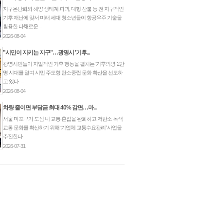
지구온난화와 해양 생태계 파괴, 대형 산불 등 전 지구적인
기후 재난에 맞서 미래 세대 청소년들이 항공우주 기술을
활용한 다채로운 ...
2026-08-04
"시민이 지키는 지구"…광명시 '기후...
광명시민들이 자발적인 기후 행동을 펼치는 ‘기후의병’ 2만
명 시대를 열며 시민 주도형 탄소중립 문화 확산을 선도하
고 있다. ...
2026-08-04
차량 줄이면 부담금 최대 40% 감면…마...
서울 마포구가 도심 내 교통 혼잡을 완화하고 저탄소 녹색
교통 문화를 확산하기 위해 ‘기업체 교통수요관리’ 사업을
추진한다...
2026-07-31