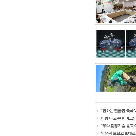
"원하는 만큼만 쏙쏙"
바람 타고 온 덴마크의
"우수 환경기술 들고 아
우유팩 모으고 빨대로 우