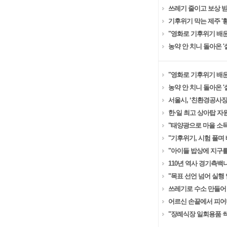
쓰레기 줄이고 보상 받
기후위기 막는 제주 '
"영화로 기후위기 배운
농약 안 치니 돌아온 
"영화로 기후위기 배운
농약 안 치니 돌아온 
서울시, ‘친환경공사장
한·일 최고 상아탑 자
"태양광으로 마을 소득 
"기후위기, 시험 풀며 
"아이들 밥상에 지구를 
110년 역사 경기측백나
"목표 선언 넘어 실행 
쓰레기로 수소 만들어 
어르신 손끝에서 피어나
"장례식장 일회용품 싹