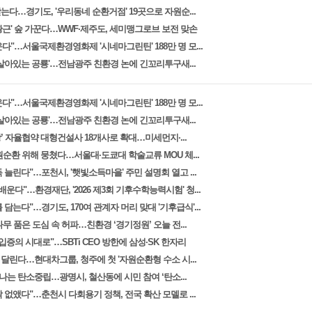
는다…경기도, '우리동네 순환거점' 19곳으로 자원순...
황근' 숲 가꾼다…WWF·제주도, 세미맹그로브 보전 맞손
다"…서울국제환경영화제 '시네마그린틴' 188만 명 모...
'살아있는 공룡'…전남광주 친환경 논에 긴꼬리투구새...
다"…서울국제환경영화제 '시네마그린틴' 188만 명 모...
'살아있는 공룡'…전남광주 친환경 논에 긴꼬리투구새...
’ 자율협약 대형건설사 18개사로 확대…미세먼지·...
원순환 위해 뭉쳤다…서울대·도쿄대 학술교류 MOU 체...
늘린다"…포천시, '햇빛소득마을' 주민 설명회 열고 ...
배운다"…환경재단, '2026 제3회 기후수학능력시험' 청...
담는다"…경기도, 170여 관계자 머리 맞대 '기후급식'...
무 품은 도심 속 허파…친환경 ‘경기정원’ 오늘 전...
입증의 시대로"…SBTi CEO 방한에 삼성·SK 한자리
달린다…현대차그룹, 청주에 첫 '자원순환형 수소 시...
는 탄소중립…광명시, 철산동에 시민 참여 ‘탄소...
 없앴다"…춘천시 다회용기 정책, 전국 확산 모델로 ...