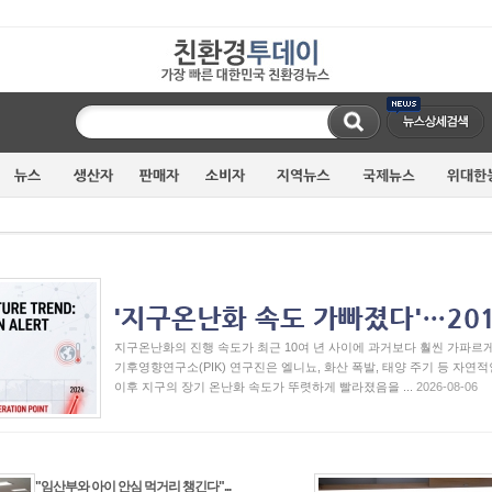
지구온난화의 진행 속도가 최근 10여 년 사이에 과거보다 훨씬 가파르
기후영향연구소(PIK) 연구진은 엘니뇨, 화산 폭발, 태양 주기 등 자연적
이후 지구의 장기 온난화 속도가 뚜렷하게 빨라졌음을 ...
2026-08-06
"임산부와 아이 안심 먹거리 챙긴다"...