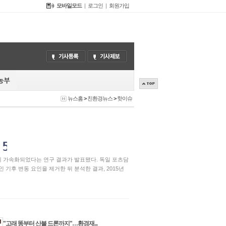
모바일모드
|
로그인
|
회원가입
뉴스홈
>
친환경뉴스
>
핫이슈
게 가속화되었다는 연구 결과가 발표됐다. 독일 포츠담
인 기후 변동 요인을 제거한 뒤 분석한 결과, 2015년
"고래 똥부터 산불 드론까지"…환경재...